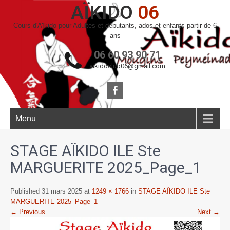
AÏKIDO
06
Cours d'Aïkido pour Adultes et débutants, ados et enfants partir de 6
ans
06 60 93 90 71
aikidoclub06@gmail.com
Menu
STAGE AÏKIDO ILE Ste
MARGUERITE 2025_Page_1
Published 31 mars 2025 at
1249 × 1766
in
STAGE AÏKIDO ILE Ste
MARGUERITE 2025_Page_1
← Previous
Next →