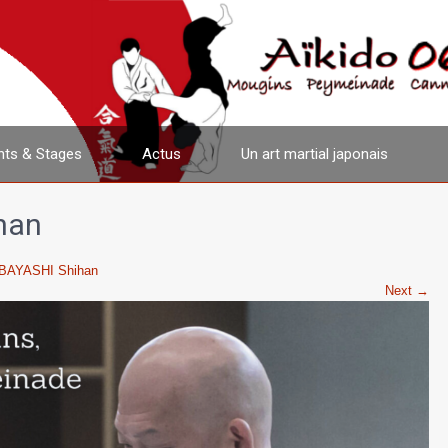
ts & Stages
Actus
Un art martial japonais
han
IBAYASHI Shihan
Next →