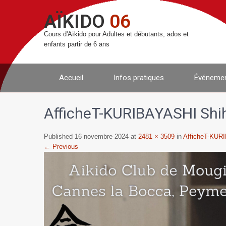
AÏKIDO
06
Cours d'Aïkido pour Adultes et débutants, ados et
enfants partir de 6 ans
Accueil
Infos pratiques
Événemen
AfficheT-KURIBAYASHI Shi
Published 16 novembre 2024 at
2481 × 3509
in
AfficheT-KUR
← Previous