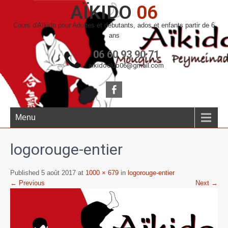
AÏKIDO
06
Cours d'Aïkido pour Adultes et débutants, ados et enfants partir de 6
ans
06 60 93 90 71
aikidoclub06@gmail.com
Menu
logorouge-entier
Published 5 août 2017 at
1000 × 679
in
logorouge-entier
← Previous
Next →