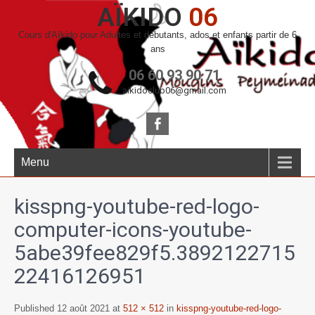
AÏKIDO
06
Cours d'Aïkido pour Adultes et débutants, ados et enfants partir de 6
ans
06 60 93 90 71
aikidoclub06@gmail.com
Menu
kisspng-youtube-red-logo-
computer-icons-youtube-
5abe39fee829f5.3892122715
22416126951
Published 12 août 2021 at
512 × 512
in
kisspng-youtube-red-logo-