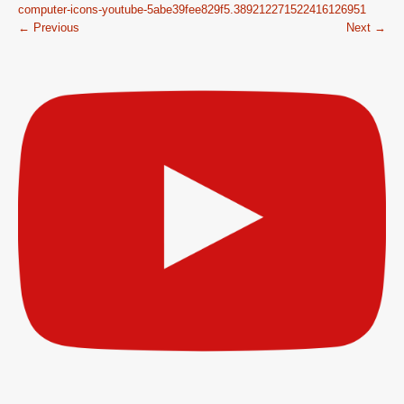
computer-icons-youtube-5abe39fee829f5.389212271522416126951
← Previous
Next →