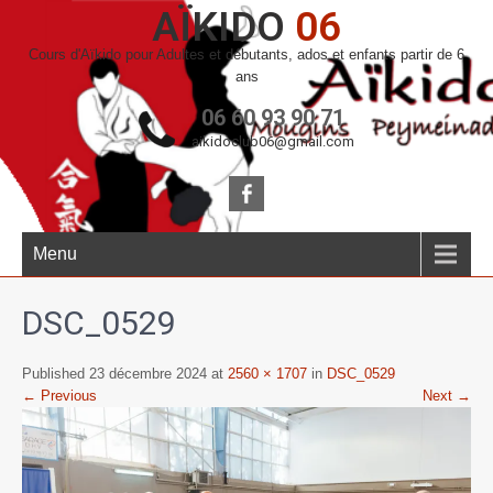
AÏKIDO
06
Cours d'Aïkido pour Adultes et débutants, ados et enfants partir de 6
ans
06 60 93 90 71
aikidoclub06@gmail.com
Menu
DSC_0529
Published 23 décembre 2024 at
2560 × 1707
in
DSC_0529
← Previous
Next →