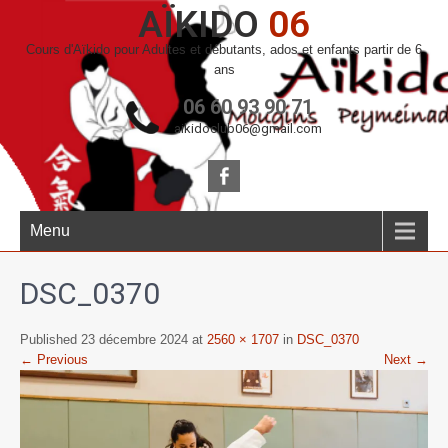
AÏKIDO
06
Cours d'Aïkido pour Adultes et débutants, ados et enfants partir de 6
ans
06 60 93 90 71
aikidoclub06@gmail.com
Menu
DSC_0370
Published 23 décembre 2024 at
2560 × 1707
in
DSC_0370
← Previous
Next →