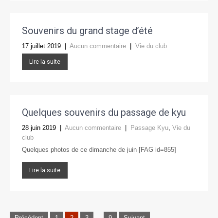
Souvenirs du grand stage d’été
17 juillet 2019
|
Aucun commentaire
|
Vie du club
Lire la suite
Quelques souvenirs du passage de kyu
28 juin 2019
|
Aucun commentaire
|
Passage Kyu
,
Vie du
club
Quelques photos de ce dimanche de juin [FAG id=855]
Lire la suite
Pagination
Précédent
1
2
3
…
9
Suivant