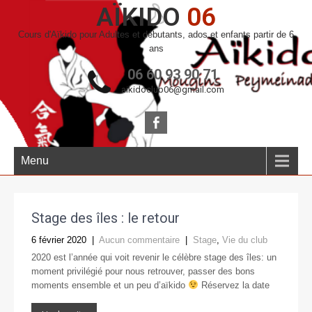
AÏKIDO
06
Cours d'Aïkido pour Adultes et débutants, ados et enfants partir de 6
ans
06 60 93 90 71
aikidoclub06@gmail.com
Menu
Stage des îles : le retour
6 février 2020
|
Aucun commentaire
|
Stage
,
Vie du club
2020 est l’année qui voit revenir le célèbre stage des îles: un
moment privilégié pour nous retrouver, passer des bons
moments ensemble et un peu d’aïkido
Réservez la date