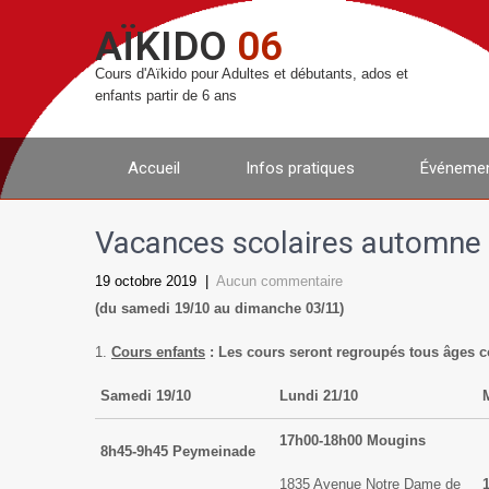
AÏKIDO
06
Cours d'Aïkido pour Adultes et débutants, ados et
enfants partir de 6 ans
Accueil
Infos pratiques
Événemen
Vacances scolaires automne
19 octobre 2019
|
Aucun commentaire
(du samedi 19/10 au dimanche 03/11)
Cours enfants
:
Les cours seront regroupés tous âges c
Samedi 19/10
Lundi 21/10
17h00-18h00 Mougins
8h45-9h45 Peymeinade
1835 Avenue Notre Dame de