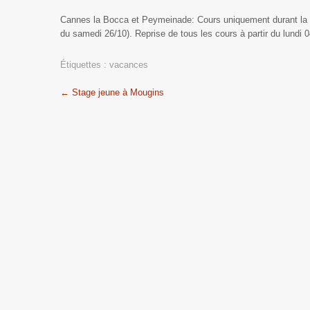
Cannes la Bocca et Peymeinade: Cours uniquement durant la p
du samedi 26/10). Reprise de tous les cours à partir du lundi 0
Étiquettes :
vacances
Post
←
Stage jeune à Mougins
navigation