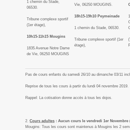
1 chemin du Stade,
Vie, 06250 MOUGINS.
06530.
18h15-19h10 Peymeinade
1
Tribune complexe sportif
(1er étage),
1 chemin du Stade, 06530.
10h15-11h15 Mougins
Tribune complexe sportif (1er
(
étage),
P
1835 Avenue Notre Dame
de Vie, 06250 MOUGINS
Pas de cours enfants du samedi 26/10 au dimanche 03/11 incl
Reprise de tous les cours à partir du lundi 04 novembre 2019.
Rappel: La cotisation donne accès à tous les dojos.
Cours adultes
:
Aucun cours le vendredi 1er Novembre (
Mougins: Tous les cours sont maintenus à Mougins les 2 sema