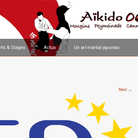
ts & Stages
Actus
Un art martial japonais
Next →