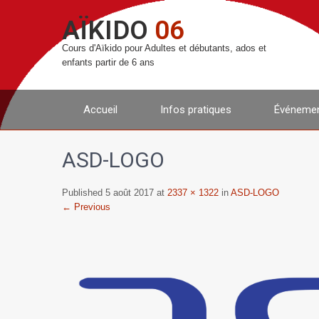
AÏKIDO
06
Cours d'Aïkido pour Adultes et débutants, ados et
enfants partir de 6 ans
Accueil
Infos pratiques
Événemen
ASD-LOGO
Published 5 août 2017 at
2337 × 1322
in
ASD-LOGO
← Previous