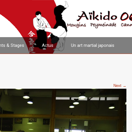
ts & Stages
Actus
Un art martial japonais
Next →