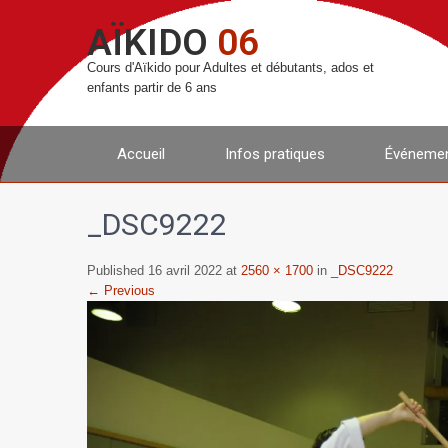
AÏKIDO
06
Cours d'Aïkido pour Adultes et débutants, ados et
enfants partir de 6 ans
Accueil
Infos pratiques
Événemen
_DSC9222
Published 16 avril 2022 at
2560 × 1700
in
_DSC9222
← Previous