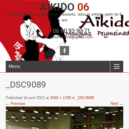
AÏKIDO
06
Cours d'Aïkido pour Adultes et débutants, ados et enfants partir de 6
ans
06 60 93 90 71
aikidoclub06@gmail.com
Menu
_DSC9089
Published 16 avril 2022 at
2560 × 1700
in
_DSC9089
← Previous
Next →