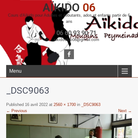
AÏKIDO
06
Cours d'Aïkido pour Adultes et débutants, ados et enfants partir de 6
ans
06 60 93 90 71
aikidoclub06@gmail.com
Menu
_DSC9063
Published 16 avril 2022 at
2560 × 1700
in
_DSC9063
← Previous
Next →