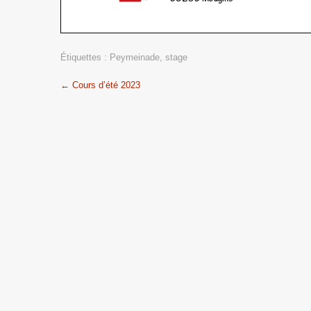
Étiquettes :
Peymeinade
,
stage
Post
←
Cours d’été 2023
navigation