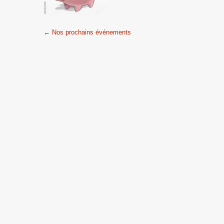
Post
←
Nos prochains événements
navigation