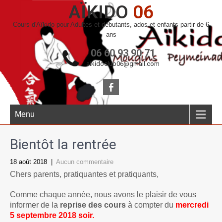
AÏKIDO
06
Cours d'Aïkido pour Adultes et débutants, ados et enfants partir de 6
ans
06 60 93 90 71
aikidoclub06@gmail.com
Menu
Bientôt la rentrée
18 août 2018
|
Aucun commentaire
Chers parents, pratiquantes et pratiquants,
Comme chaque année, nous avons le plaisir de vous
informer de la
reprise des cours
à compter du
mercredi
5 septembre 2018 soir.