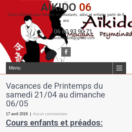
AÏKIDO
06
Cours d'Aïkido pour Adultes et débutants, ados et enfants partir de 6
ans
06 60 93 90 71
aikidoclub06@gmail.com
Menu
Vacances de Printemps du
samedi 21/04 au dimanche
06/05
17 avril 2018
|
Aucun commentaire
Cours enfants et préados: