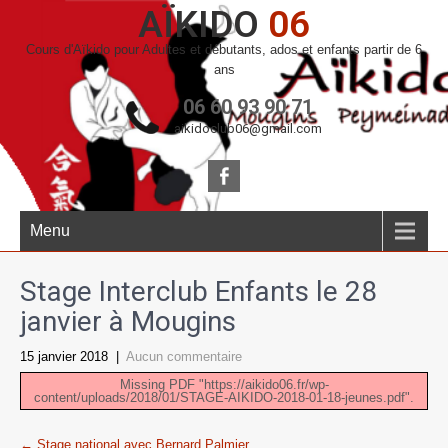
AÏKIDO
06
Cours d'Aïkido pour Adultes et débutants, ados et enfants partir de 6
ans
06 60 93 90 71
aikidoclub06@gmail.com
Menu
Stage Interclub Enfants le 28
janvier à Mougins
15 janvier 2018
|
Aucun commentaire
Missing PDF "https://aikido06.fr/wp-
content/uploads/2018/01/STAGE-AIKIDO-2018-01-18-jeunes.pdf".
Post
←
Stage national avec Bernard Palmier