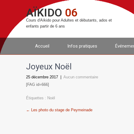
AÏKIDO
06
Cours d'Aïkido pour Adultes et débutants, ados et
enfants partir de 6 ans
Accueil
Infos pratiques
Événemen
Joyeux Noël
25 décembre 2017
|
Aucun commentaire
[FAG id=666]
Étiquettes :
Noël
Post
←
Les photo du stage de Peymeinade
navigation