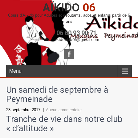
AÏKIDO
06
Cours d'Aïkido pour Adultes et débutants, ados et enfants partir de 6
ans
06 60 93 90 71
aikidoclub06@gmail.com
Menu
Un samedi de septembre à
Peymeinade
23 septembre 2017
|
Aucun commentaire
Tranche de vie dans notre club
« d’altitude »