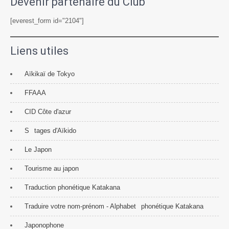
Devenir partenaire du Club
[everest_form id="2104"]
Liens utiles
Aïkikaï de Tokyo
FFAAA
CID Côte d'azur
S
tages d'Aïkido
Le Japon
Tourisme au japon
Traduction phonétique Katakana
Traduire votre nom-prénom - Alphabet
phonétique Katakana
Japonophone