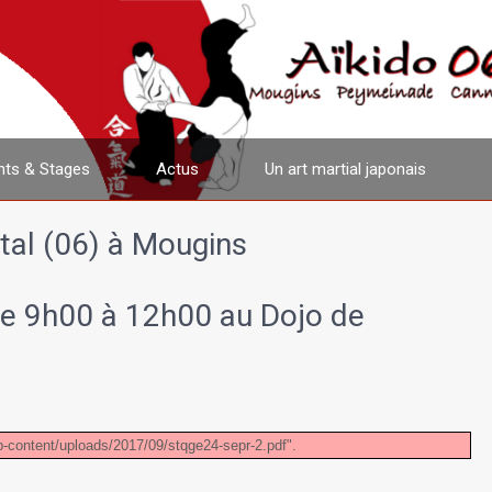
ts & Stages
Actus
Un art martial japonais
al (06) à Mougins
e 9h00 à 12h00 au Dojo de
p-content/uploads/2017/09/stqge24-sepr-2.pdf".