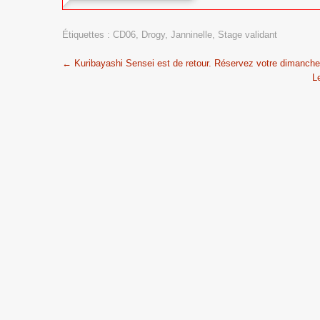
Étiquettes :
CD06
,
Drogy
,
Janninelle
,
Stage validant
Post
←
Kuribayashi Sensei est de retour. Réservez votre dimanche
L
navigation