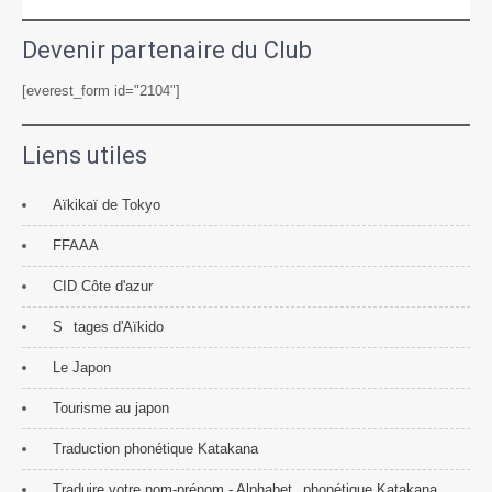
Devenir partenaire du Club
[everest_form id="2104"]
Liens utiles
Aïkikaï de Tokyo
FFAAA
CID Côte d'azur
S
tages d'Aïkido
Le Japon
Tourisme au japon
Traduction phonétique Katakana
Traduire votre nom-prénom - Alphabet
phonétique Katakana