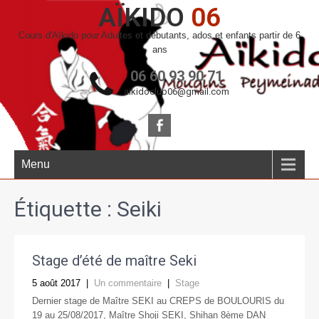
AÏKIDO
06
Cours d'Aïkido pour Adultes et débutants, ados et enfants partir de 6
ans
06 60 93 90 71
aikidoclub06@gmail.com
Menu
Étiquette :
Seiki
Stage d’été de maître Seki
5 août 2017
|
Un commentaire
|
Stage
Dernier stage de Maître SEKI au CREPS de BOULOURIS du
19 au 25/08/2017, Maître Shoji SEKI, Shihan 8ème DAN