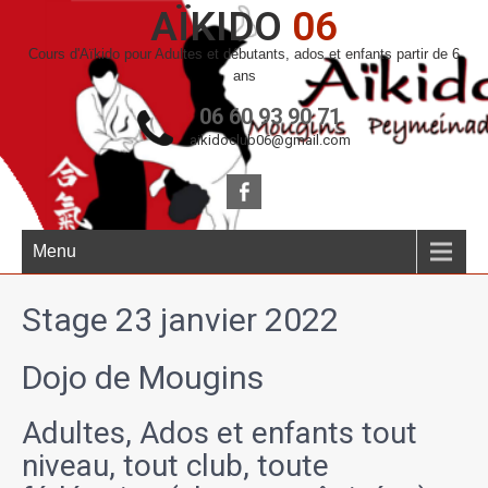
AÏKIDO
06
Cours d'Aïkido pour Adultes et débutants, ados et enfants partir de 6
ans
06 60 93 90 71
aikidoclub06@gmail.com
Menu
Stage 23 janvier 2022
Dojo de Mougins
Adultes, Ados et enfants tout
niveau, tout club, toute