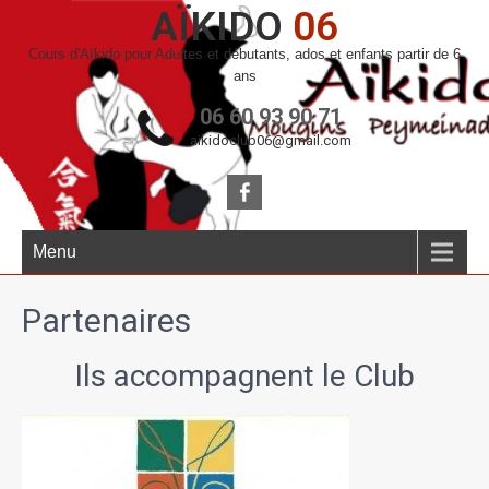
AÏKIDO
06
Cours d'Aïkido pour Adultes et débutants, ados et enfants partir de 6
ans
06 60 93 90 71
aikidoclub06@gmail.com
Menu
Partenaires
Ils accompagnent le Club